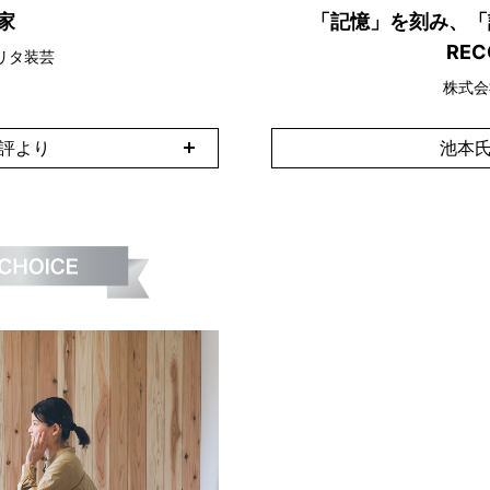
家
「記憶」を刻み、「
REC
リタ装芸
株式会
講評より
池本氏