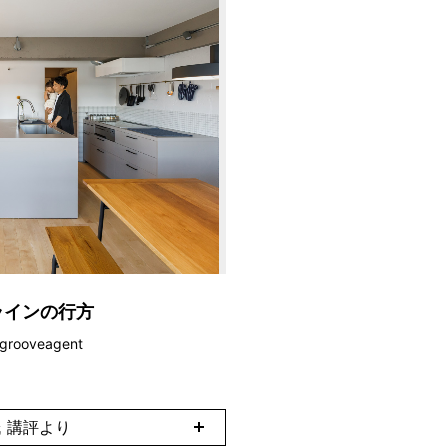
ラインの行方
ooveagent
 講評より