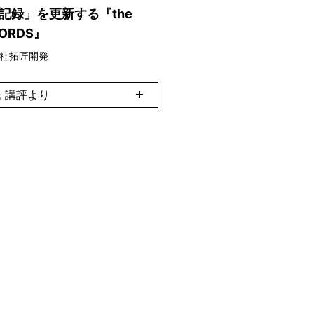
記録」を更新する『the
ORDS』
社拓匠開発
 講評より