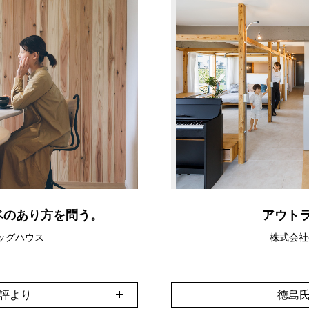
ベのあり方を問う。
アウト
ッグハウス
株式会社gr
講評より
徳島氏