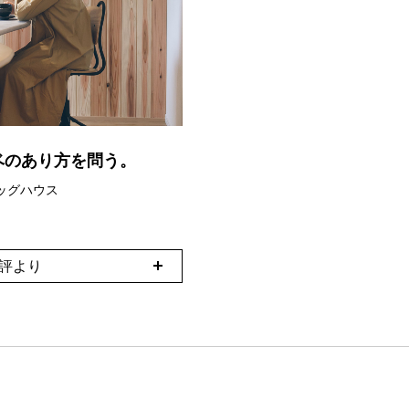
ベのあり方を問う。
ッグハウス
講評より