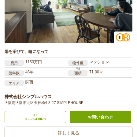
陽を浴びて、輪になって
1150万円
マンション
費用
物件種
別
46年
71.00㎡
築年数
面積
関西
エリア
株式会社シンプルハウス
大阪府大阪市北区天神橋4-8-27 SIMPLEHOUSE
TEL
お問い合わせ
06-6354-0078
詳しく見る