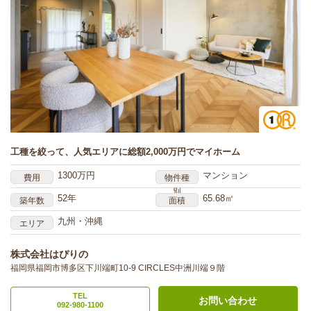
工種を絞って、人気エリアに総額2,000万円でマイホーム
1300万円
マンション
費用
物件種
別
52年
65.68㎡
築年数
面積
九州・沖縄
エリア
株式会社はぴりの
福岡県福岡市博多区下川端町10-9 CIRCLES中洲川端９階
TEL
お問い合わせ
092-980-1100