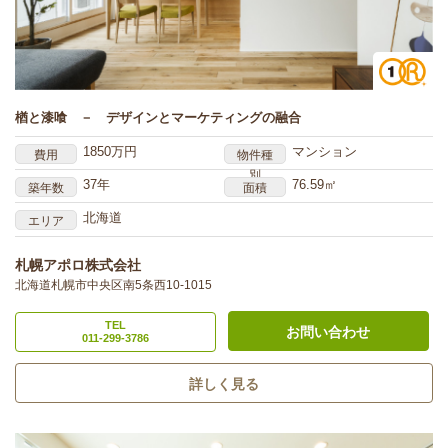
楢と漆喰 － デザインとマーケティングの融合
1850万円
マンション
費用
物件種
別
37年
76.59㎡
築年数
面積
北海道
エリア
札幌アポロ株式会社
北海道札幌市中央区南5条西10-1015
TEL
お問い合わせ
011-299-3786
詳しく見る