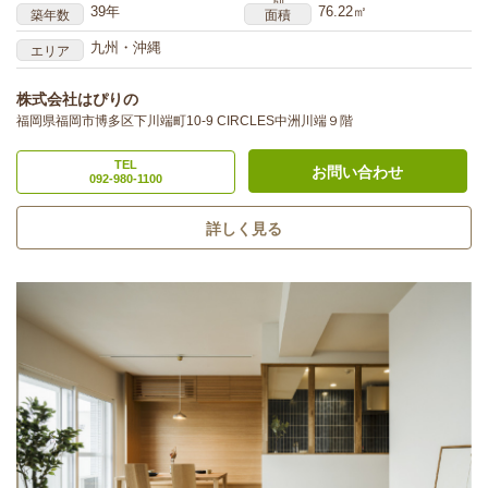
別
39年
76.22㎡
築年数
面積
九州・沖縄
エリア
株式会社はぴりの
福岡県福岡市博多区下川端町10-9 CIRCLES中洲川端９階
TEL
お問い合わせ
092-980-1100
詳しく見る