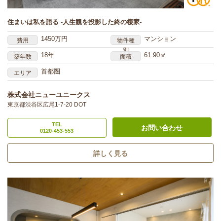
住まいは私を語る -人生観を投影した終の棲家-
1450万円
マンション
費用
物件種
別
18年
61.90㎡
築年数
面積
首都圏
エリア
株式会社ニューユニークス
東京都渋谷区広尾1-7-20 DOT
TEL
お問い合わせ
0120-453-553
詳しく見る