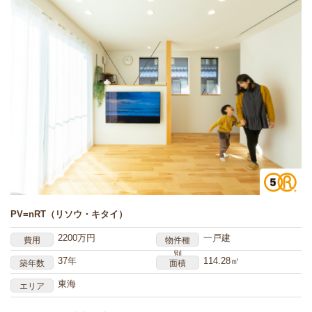
PV=nRT（リソウ・キタイ）
2200万円
一戸建
費用
物件種
別
37年
114.28㎡
築年数
面積
東海
エリア