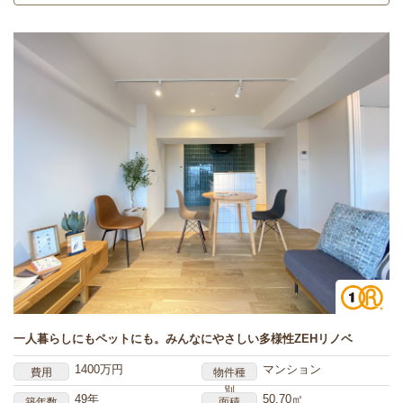
一人暮らしにもペットにも。みんなにやさしい多様性ZEHリノベ
1400万円
マンション
費用
物件種
別
49年
50.70㎡
築年数
面積