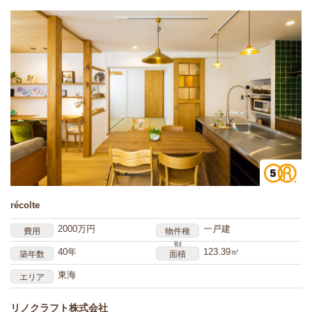
récolte
2000万円
一戸建
費用
物件種
別
40年
123.39㎡
築年数
面積
東海
エリア
リノクラフト株式会社