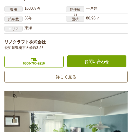
1630万円
一戸建
費用
物件種
別
36年
80.93㎡
築年数
面積
東海
エリア
リノクラフト株式会社
愛知県豊橋市大橋通3-53
TEL
お問い合わせ
0800-700-9210
詳しく見る