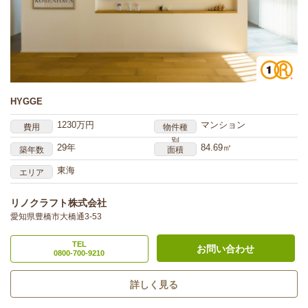
HYGGE
1230万円
マンション
費用
物件種
別
29年
84.69㎡
築年数
面積
東海
エリア
リノクラフト株式会社
愛知県豊橋市大橋通3-53
TEL
お問い合わせ
0800-700-9210
詳しく見る