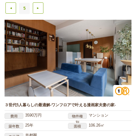
5
▲
▲
３世代5人暮らしの最適解-ワンフロアで叶える漫画家夫妻の家-
3590万円
マンション
費用
物件種
別
25年
106.26㎡
築年数
面積
首都圏