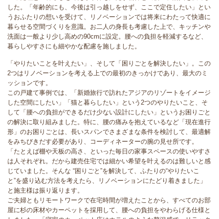
した。「年齢的にも、今後は引っ越しをせず、ここで定住したい」とい
うおふたりの想いを受けて、リノベーションでは将来にわたって快適に
暮らせる空間づくりを意識。お二人の身長も考慮した上で、キッチンや
洗面は一般より少し高めの90cmに設定。腰への負担を軽減するなど、
暮らしやすさにも細やかな配慮を施しました。
「やりたいことを叶えたい」、そして「困りごとを解決したい」。この
2つはリノベーションを考える上での最初のきっかけであり、最大のミ
ッションです。
この戸建て事例では、「新婚旅行で訪れたアジアのリゾートをイメージ
した空間にしたい」「猫と暮らしたい」という2つのやりたいこと、そ
して「腰への負担ができるだけ少ない設計にしたい」というお困りごと
の解決に取り組みました。特に、腰の痛みを抱えているなど「現在進行
形」のお困りごとは、長いスパンでさまざまな条件を検討して、最適解
をみちびきだす必要があり、コーディネーターの腕の見せ所です。
「たとえば棚や天板の高さ、といった毎日の家事スペースの使いやすさ
は人それぞれ。だから建売住宅では細かい希望を叶えるのは難しいと感
じていました。そんな “困りごと”を解決して、ふたりの“やりたいこ
と”を盛り込む方法を考えたら、リノベーションにたどり着きました」
と施主様は振り返ります。
ご夫婦ともリモートワークで在宅時間が増えたことから、すべてのお部
屋に杉の床材やカーペットを採用して、腰への負担をやわらげる仕様と