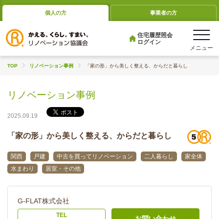
個人の方
事業者の方
住宅履歴照会
ログイン
TOP
リノベーション事例
「家の形」から美しく整える、からだと暮らし
リノベーション事例
2025.09.19
「家の形」から美しく整える、からだと暮らし
関西
戸建
中古を買ってリノベーション
二人暮らし
家全体
水まわり
居室・その他
G-FLAT株式会社
TEL
お問い合わせ