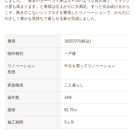
しました。「寝室のカーペット床はホテルのような贅沢感で、リラック
ス度も高まります」と奥様は仕上がりに大満足。ずっと住み続けるから
こそ、飽きのこないシンプルさを重視したリノベーションで、からだに
やさしく豊かな気持ちで暮らせる家が完成しました。
費用
1820万円(税込)
物件種別
一戸建
リノベーション
中古を買ってリノベーション
形態
家族構成
二人暮らし
築年数
24年
面積
82.70㎡
施工期間
3ヵ月