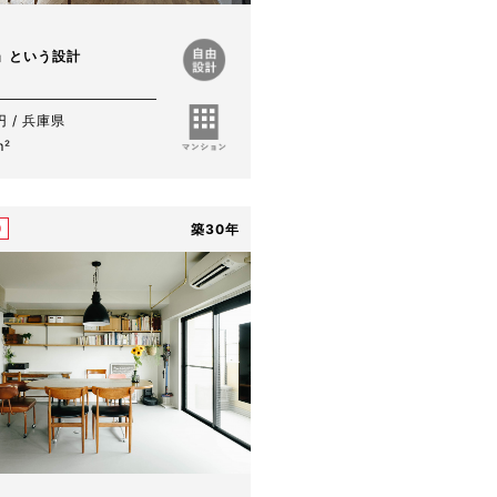
」という設計
円 / 兵庫県
m²
築30年
0