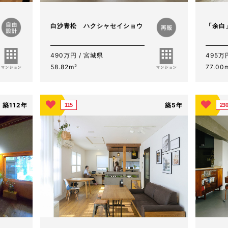
白沙青松 ハクシャセイショウ
「余白
490万円 / 宮城県
495万
58.82m²
77.00
築112年
築5年
115
23