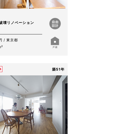
非破壊リノベーション
円 / 東京都
m²
築51年
4