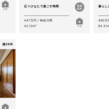
広々ひなたで過ごす時間
暮らし
447万円 / 神奈川県
460万
42.12m²
83.31
築39年