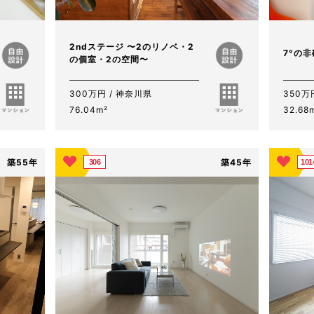
2ndステージ 〜2のリノベ・2
7°の
の個室・2の空間〜
300万円 / 神奈川県
350万
76.04m²
32.68
築55年
築45年
306
101