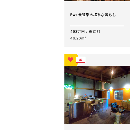
Fw: 食道楽の塩系な暮らし
498万円 / 東京都
46.20m²
87