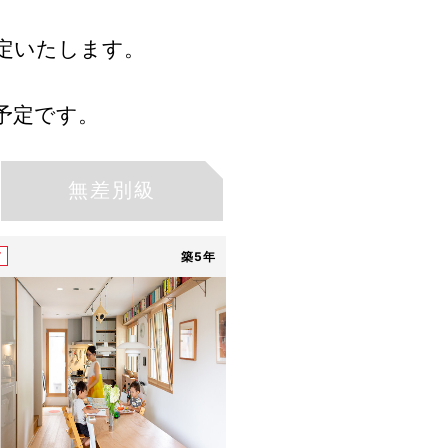
。
定いたします。
予定です。
無差別級
築5年
7