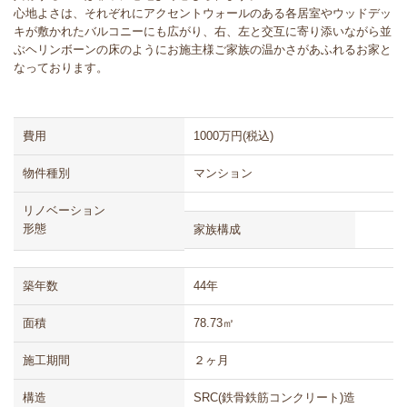
心地よさは、それぞれにアクセントウォールのある各居室やウッドデッ
キが敷かれたバルコニーにも広がり、右、左と交互に寄り添いながら並
ぶヘリンボーンの床のようにお施主様ご家族の温かさがあふれるお家と
なっております。
費用
1000万円(税込)
物件種別
マンション
リノベーション
形態
家族構成
築年数
44年
面積
78.73㎡
施工期間
２ヶ月
構造
SRC(鉄骨鉄筋コンクリート)造