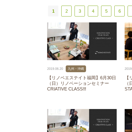
1
2
3
4
5
6
2019.06.20
九州・沖縄
2019
【リノベエステイト福岡】6月30日
【
（日）リノベーションセミナー
（
CRIATIVE CLASS!‼
ST