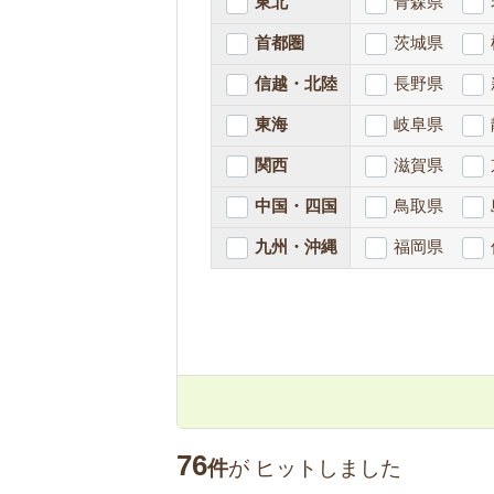
東北
青森県
首都圏
茨城県
信越・北陸
長野県
東海
岐阜県
関西
滋賀県
中国・四国
鳥取県
九州・沖縄
福岡県
76
件
が
ヒットしました