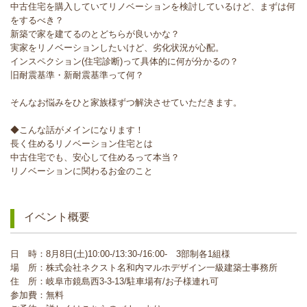
中古住宅を購入していてリノベーションを検討しているけど、まずは何
をするべき？
新築で家を建てるのとどちらが良いかな？
実家をリノベーションしたいけど、劣化状況が心配。
インスペクション(住宅診断)って具体的に何が分かるの？
旧耐震基準・新耐震基準って何？
そんなお悩みをひと家族様ずつ解決させていただきます。
◆こんな話がメインになります！
長く住めるリノベーション住宅とは
中古住宅でも、安心して住めるって本当？
リノベーションに関わるお金のこと
イベント概要
日 時：8月8日(土)10:00-/13:30-/16:00- 3部制各1組様
場 所：株式会社ネクスト名和内マルホデザイン一級建築士事務所
住 所：岐阜市鏡島西3-3-13/駐車場有/お子様連れ可
参加費：無料