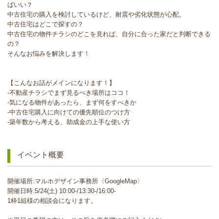
ばいい？
中古住宅の購入を検討しているけど、耐震や劣化状態が心配。
中古住宅はどこで探すの？
中古住宅の物件チラシのどこを見れば、自分に合った家だと判断できる
の？
そんなお悩みを解決します！
【こんなお話がメインになります！】
-不動産チラシでまず見るべき場所はココ！
-気になる物件があったら、まず何をすべきか
-中古住宅購入に向けての優先順位のつけ方
-築年数から考える、助成金の上手な使い方
イベント概要
開催場所:マルホデザイン事務所〈GoogleMap〉
開催日時:5/24(土) 10:00-/13:30-/16:00-
1枠1組様の相談会になります。