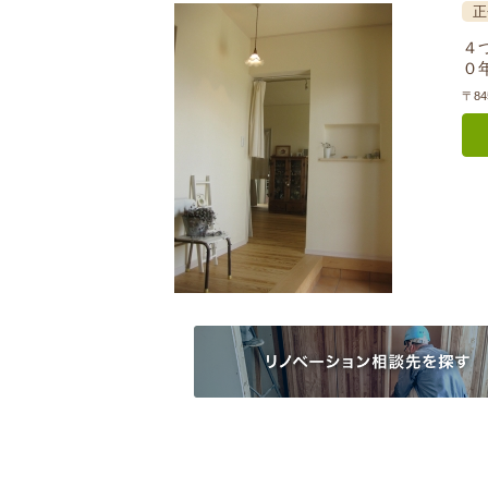
正
４
０
〒8