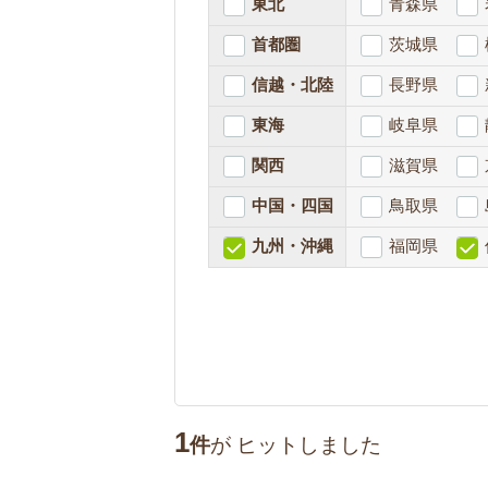
東北
青森県
首都圏
茨城県
信越・北陸
長野県
東海
岐阜県
関西
滋賀県
中国・四国
鳥取県
九州・沖縄
福岡県
1
件
が
ヒットしました