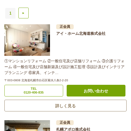
1
▲
正会員
アイ・ホーム北海道株式会社
①マンションリフォーム ②一般住宅及び店舗リフォーム ③介護リフォ
ーム ④一般住宅及び店舗新築及び設計施工監理 ⑤設計及びインテリア
プランニング ⑥家具、インテ...
〒003-0808 北海道札幌市白石区菊水八条2-2-20
TEL
お問い合わせ
0120-406-835
詳しく見る
正会員
札幌アポロ株式会社