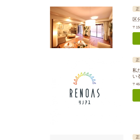
正
区
〒15
正
私
い
〒4
正