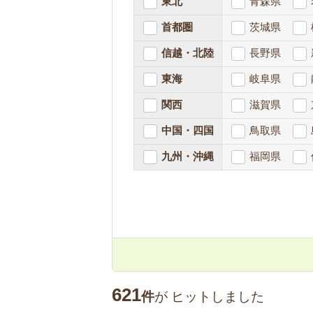
東北
青森県
首都圏
茨城県
信越・北陸
長野県
東海
岐阜県
関西
滋賀県
中国・四国
鳥取県
九州・沖縄
福岡県
621
件
が
ヒットしました