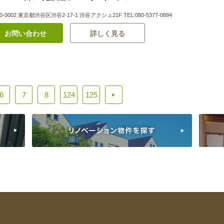
0-0002 東京都渋谷区渋谷2-17-1 渋谷アクシュ21F
TEL:080-5377-0894
お問い合わせ
詳しく見る
6
7
8
124
125
▲