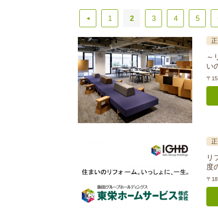
1
2
3
4
5
▲
正
～
い
〒15
正
リ
度
〒18