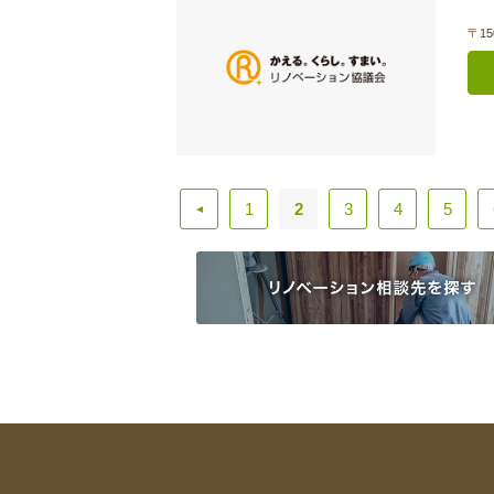
〒15
1
2
3
4
5
▲