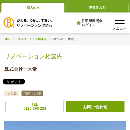
個人の方
事業者の方
住宅履歴照会
ログイン
TOP
リノベーション相談先
株式会社一木堂
リノベーション相談先
株式会社一木堂
正会員
信越・北陸
TEL
お問い合わせ
0120-398-224