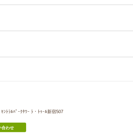
ﾝﾄﾗﾙﾊﾟｰｸﾀﾜｰ ﾗ・ﾄｩｰﾙ新宿507
い合わせ