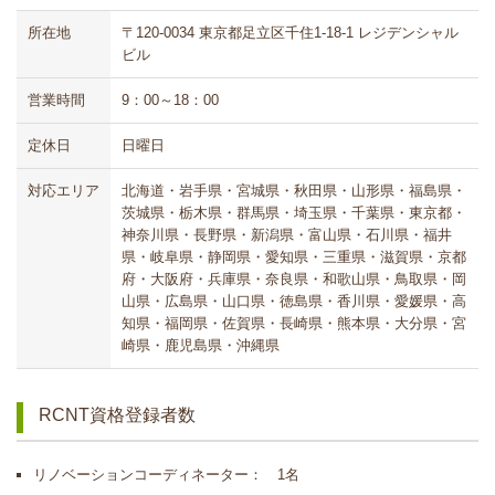
所在地
〒120-0034 東京都足立区千住1-18-1 レジデンシャル
ビル
営業時間
9：00～18：00
定休日
日曜日
対応エリア
北海道・岩手県・宮城県・秋田県・山形県・福島県・
茨城県・栃木県・群馬県・埼玉県・千葉県・東京都・
神奈川県・長野県・新潟県・富山県・石川県・福井
県・岐阜県・静岡県・愛知県・三重県・滋賀県・京都
府・大阪府・兵庫県・奈良県・和歌山県・鳥取県・岡
山県・広島県・山口県・徳島県・香川県・愛媛県・高
知県・福岡県・佐賀県・長崎県・熊本県・大分県・宮
崎県・鹿児島県・沖縄県
RCNT資格登録者数
リノベーションコーディネーター： 1名