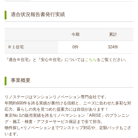
適合状況報告書発行実績
今期
累計
Ｒ１住宅
0件
324件
『適合Ｒ住宅』と『安心Ｒ住宅』については
こちら
をご覧ください。
事業概要
リノステージはマンションリノベーション専門会社です。
年間約600件を誇る実績が裏付ける信頼と、ニーズに合わせた多彩な対
応力、暮らしの先を見つめた提案力には自信があります！
東京No.1の販売実績を誇るリノベマンション「ARISE」のプランニン
グ・施工・検査・アフターサービス保証まで全て担当。
物件探し+リノベーションまでワンストップ対応や、定額パックもござ
います。