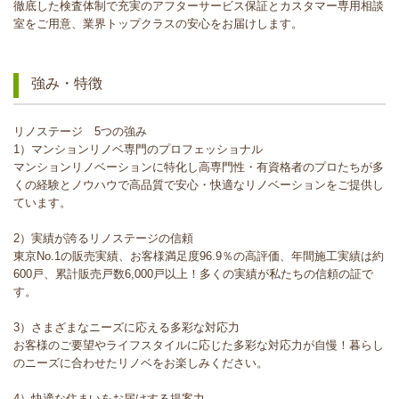
徹底した検査体制で充実のアフターサービス保証とカスタマー専用相談
室をご用意、業界トップクラスの安心をお届けします。
強み・特徴
リノステージ 5つの強み
1）マンションリノベ専門のプロフェッショナル
マンションリノベーションに特化し高専門性・有資格者のプロたちが多
くの経験とノウハウで高品質で安心・快適なリノベーションをご提供し
ています。
2）実績が誇るリノステージの信頼
東京No.1の販売実績、お客様満足度96.9％の高評価、年間施工実績は約
600戸、累計販売戸数6,000戸以上！多くの実績が私たちの信頼の証で
す。
3）さまざまなニーズに応える多彩な対応力
お客様のご要望やライフスタイルに応じた多彩な対応力が自慢！暮らし
のニーズに合わせたリノベをお楽しみください。
4）快適な住まいをお届けする提案力