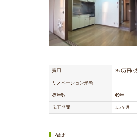
費用
350万円(
リノベーション
形態
築年数
49年
施工期間
1.5ヶ月
備考