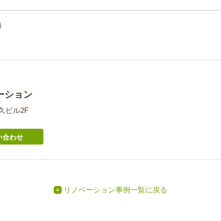
で）
ーション
正久ビル2F
い合わせ
リノベーション事例一覧に戻る