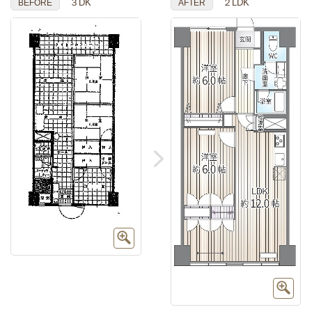
３DK
２LDK
BEFORE
AFTER