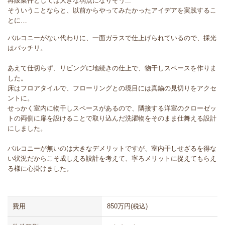
再販案件としては大きな弱点になりそう...
そういうことならと、以前からやってみたかったアイデアを実践するこ
とに…
バルコニーがない代わりに、一面ガラスで仕上げられているので、採光
はバッチリ。
あえて仕切らず、リビングに地続きの仕上で、物干しスペースを作りま
した。
床はフロアタイルで、フローリングとの境目には真鍮の見切りをアクセ
ントに。
せっかく室内に物干しスペースがあるので、隣接する洋室のクローゼッ
トの両側に扉を設けることで取り込んだ洗濯物をそのまま仕舞える設計
にしました。
バルコニーが無いのは大きなデメリットですが、室内干しせざるを得な
い状況だからこそ成しえる設計を考えて、寧ろメリットに捉えてもらえ
る様に心掛けました。
費用
850万円(税込)