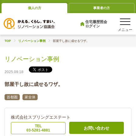
個人の方
事業者の方
住宅履歴照会
ログイン
TOP
リノベーション事例
部屋干し故に成せるワザ。
リノベーション事例
2025.09.18
部屋干し故に成せるワザ。
首都圏
家全体
株式会社スプリングエステート
TEL
お問い合わせ
03-5281-4881