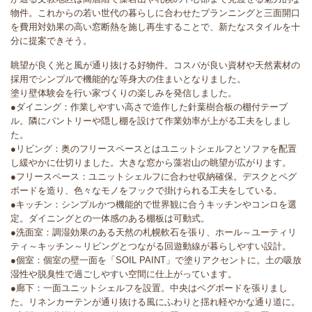
物件。これからの若い世代の暮らしに合わせたプランニングと三面開口
を費用対効果の高い窓断熱を施し再生することで、新たなスタイルを十
分に提案できそう。
眺望が良く光と風が通り抜ける好物件。コスパが良い資材や天然素材の
採用でシンプルで機能的な等身大の住まいとなりました。
塗り壁体験会を行い家づくりの楽しみを発信しました。
●ダイニング：作業しやすい高さで造作した針葉樹合板の棚付テーブ
ル。隣にパントリーや隠し棚を設けて作業効率が上がる工夫をしまし
た。
●リビング：奥のフリースペースとはユニットシェルフとソファを配置
し緩やかに仕切りました。大きな窓から藻岩山の眺望が広がります。
●フリースペース：ユニットシェルフに合わせ収納確保。デスクとペグ
ボードを造り、色々なモノをフックで掛けられる工夫をしている。
●キッチン：シンプルかつ機能的で世界観に合うキッチンやコンロを選
定。ダイニングとの一体感のある棚板は可動式。
●洗面室：調湿効果のある天然の札幌軟石を張り、ホール～ユーティリ
ティ～キッチン～リビングとつながる回遊動線が暮らしやすい設計。
●個室：個室の壁一面を「SOIL PAINT」で塗りアクセントに。土の吸放
湿性や脱臭性で過ごしやすい空間に仕上がっています。
●廊下：一面ユニットシェルフを設置。中央はペグボードを張りまし
た。リネンカーテンが通り抜ける風にふわりと揺れ軽やかな通り道に。