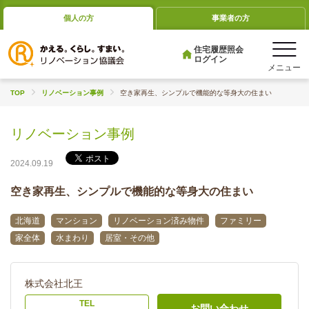
個人の方
事業者の方
住宅履歴照会
ログイン
TOP
リノベーション事例
空き家再生、シンプルで機能的な等身大の住まい
リノベーション事例
2024.09.19
空き家再生、シンプルで機能的な等身大の住まい
北海道
マンション
リノベーション済み物件
ファミリー
家全体
水まわり
居室・その他
株式会社北王
TEL
お問い合わせ