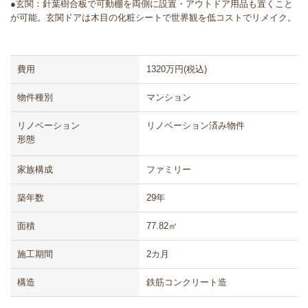
●玄関：針葉樹合板で可動棚を両側に設置・アウトドア用品も置くこと
が可能。玄関ドアは木目の化粧シートで世界観を低コストでリメイク。
費用
1320万円(税込)
物件種別
マンション
リノベーション
リノベーション済み物件
形態
家族構成
ファミリー
築年数
29年
面積
77.82㎡
施工期間
2カ月
構造
鉄筋コンクリート造