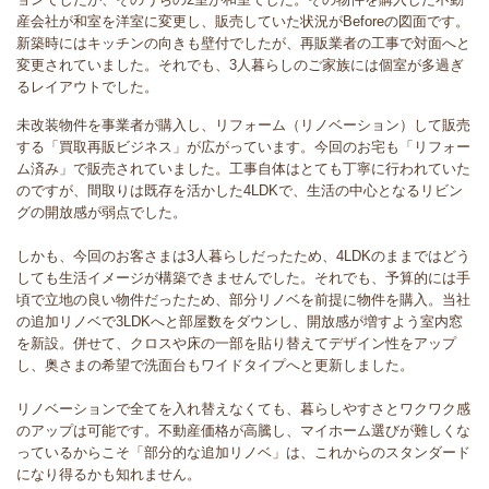
産会社が和室を洋室に変更し、販売していた状況がBeforeの図面です。
新築時にはキッチンの向きも壁付でしたが、再販業者の工事で対面へと
変更されていました。それでも、3人暮らしのご家族には個室が多過ぎ
るレイアウトでした。
未改装物件を事業者が購入し、リフォーム（リノベーション）して販売
する「買取再販ビジネス」が広がっています。今回のお宅も「リフォー
ム済み」で販売されていました。工事自体はとても丁寧に行われていた
のですが、間取りは既存を活かした4LDKで、生活の中心となるリビン
グの開放感が弱点でした。
しかも、今回のお客さまは3人暮らしだったため、4LDKのままではどう
しても生活イメージが構築できませんでした。それでも、予算的には手
頃で立地の良い物件だったため、部分リノベを前提に物件を購入。当社
の追加リノベで3LDKへと部屋数をダウンし、開放感が増すよう室内窓
を新設。併せて、クロスや床の一部を貼り替えてデザイン性をアップ
し、奥さまの希望で洗面台もワイドタイプへと更新しました。
リノベーションで全てを入れ替えなくても、暮らしやすさとワクワク感
のアップは可能です。不動産価格が高騰し、マイホーム選びが難しくな
っているからこそ「部分的な追加リノベ」は、これからのスタンダード
になり得るかも知れません。