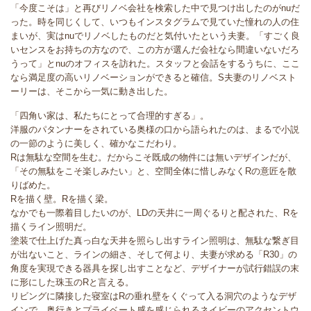
「今度こそは」と再びリノベ会社を検索した中で見つけ出したのがnuだ
った。時を同じくして、いつもインスタグラムで見ていた憧れの人の住
まいが、実はnuでリノベしたものだと気付いたという夫妻。「すごく良
いセンスをお持ちの方なので、この方が選んだ会社なら間違いないだろ
うって」とnuのオフィスを訪れた。スタッフと会話をするうちに、ここ
なら満足度の高いリノベーションができると確信。S夫妻のリノベスト
ーリーは、そこから一気に動き出した。
「四角い家は、私たちにとって合理的すぎる」。
洋服のパタンナーをされている奥様の口から語られたのは、まるで小説
の一節のように美しく、確かなこだわり。
Rは無駄な空間を生む。だからこそ既成の物件には無いデザインだが、
「その無駄をこそ楽しみたい」と、空間全体に惜しみなくRの意匠を散
りばめた。
Rを描く壁。Rを描く梁。
なかでも一際着目したいのが、LDの天井に一周ぐるりと配された、Rを
描くライン照明だ。
塗装で仕上げた真っ白な天井を照らし出すライン照明は、無駄な繋ぎ目
が出ないこと、ラインの細さ、そして何より、夫妻が求める「R30」の
角度を実現できる器具を探し出すことなど、デザイナーが試行錯誤の末
に形にした珠玉のRと言える。
リビングに隣接した寝室はRの垂れ壁をくぐって入る洞穴のようなデザ
インで、奥行きとプライベート感を感じられるネイビーのアクセントウ