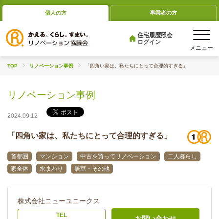
個人の方
事業者の方
住宅履歴照会
ログイン
TOP
リノベーション事例
「四角い家は、私たちにとって合理的すぎる」
リノベーション事例
2024.09.12
「四角い家は、私たちにとって合理的すぎる」
首都圏
マンション
中古を買ってリノベーション
二人暮らし
家全体
水まわり
居室・その他
株式会社ニューユニークス
TEL
お問い合わせ