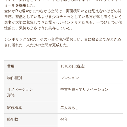
ォールを採用した。
全体がRで緩やかにつながる空間は、実面積61㎡とは思えないほどの開
放感。整然としているより多少ゴチャっとしている方が落ち着くという
夫妻が大切に収集してきた愛らしいインテリアたちも、一つひとつが個
性的に、気持ちよさそうに共存している。
シンボリックなRの、その不合理性が愛おしい。目に映る全てがときめ
きに溢れた二人だけの空間が完成した。
費用
1370万円(税込)
物件種別
マンション
リノベーション
中古を買ってリノベーション
形態
家族構成
二人暮らし
築年数
44年