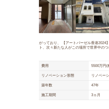
がっており、
【アートバーゼル香港202
ト、次々新たな人がこの場所で世界中のつ
費用
5500万円(
リノベーション
形態
リノベー
築年数
47年
施工期間
3ヵ月