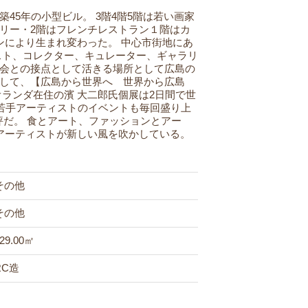
築45年の小型ビル。
3階4階5階は若い画家
リー・2階はフレンチレストラン１階はカ
ンにより生まれ変わった。
中心市街地にあ
スト、コレクター、キュレーター、ギャラリ
会との接点として活きる場所として広島の
して、【広島から世界へ 世界から広島
ランダ在住の濱 大二郎氏個展は2日間で世
の若手アーティストのイベントも毎回盛り上
評だ。
食とアート、ファッションとアー
アーティストが新しい風を吹かしている。
その他
その他
29.00㎡
RC造