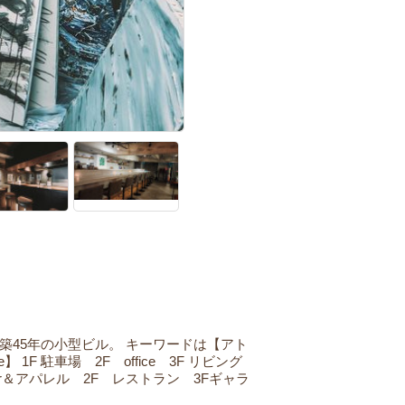
築45年の小型ビル。
キーワードは【アト
re】
1F 駐車場 2F office 3F リビング
e&bar＆アパレル 2F レストラン 3Fギャラ