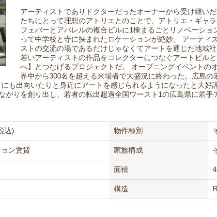
アーティストでありドクターだったオーナーから受け継いだ
たちにとって理想のアトリエとのことで、アトリエ・ギャラ
フェバーとアパレルの複合ビルに1棟まるごとリノベーショ
って中学校と寺に挟まれたロケーションが絶妙。
アーティ
ストの交流の場であるだけじゃなくてアートを通じた地域社
若いアーティストの作品をコレクターにつなぐアートビルと
へ】とつなげるプロジェクトだ。
オープニングイベントのオ
界中から300名を超える来場者で大盛況に終わった。広島
4】にも出向いたりと身近にアートを感じられるようになったと大好
ながりを創り出し、若者の転出超過全国ワースト1の広島県に若手
税込)
物件種別
ション賃貸
家族構成
面積
4
構造