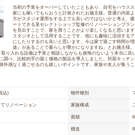
当初の予算をオーバーしていたこともあり、自宅をハウスス
家にも稼いでもらおうと計画されたお施主様。普通の内装よ
方がスタジオ運用をする上でも良いのではないかと考え、建
ートできる某セレクトショップ監修のリノベーションプラン
を見出すことで、家を買うことがより楽しくなると思います
スタジオとして活用することです。他にも趣味に没頭するア
にしたりするのも良いと思います。今は家で過ごす時間が増
途』があることで暮らしが豊かになりますね」とお施主様。
し、取り入れる設備は予算と相談しながらも後悔のないよう本当に良
に調べ、比較的手の届く価格の製品を導入しました。対面キッチン
疎外感なく過ごせるのも嬉しいポイントです。家族や友人が集うこ
税込)
物件種別
ってリノベーション
家族構成
面積
8
構造