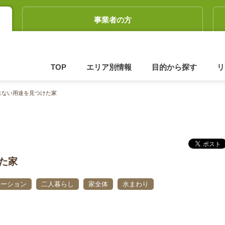
事業者の方
TOP
エリア別情報
目的から探す
リ
はない用途を見つけた家
た家
ベーション
二人暮らし
家全体
水まわり