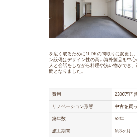
を広く取るために1LDKの間取りに変更
ン設備はデザイン性の高い海外製品を中心
人と会話をしながら料理や洗い物ができ、
間となりました。
費用
2300万円(
リノベーション
形態
中古を買
築年数
52年
施工期間
約3ヶ月