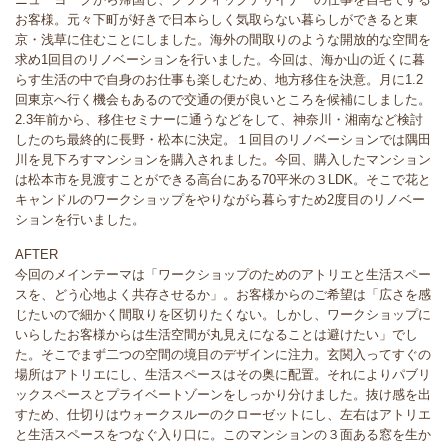
お客様。元々下町が好きで日本らしく気取らない暮らしができると東
京・浅草に住むことにしました。海外の間取りのような開放的な空間を
求め1回目のリノベーションを行いました。今回は、海か山の近くに暮
らす生活の中で自身のお仕事も楽しむため、地方移住を決意。月に1.2
回東京へ行く機会もあるので交通の便が良いところを候補にしました。
2.3年前から、移住セミナーに通うなどをして、神奈川・湘南など検討
したのち最終的に長野・松本に決定。１回目のリノベーションでは隅田
川を見下ろすマンションを購入されました。今回、購入したマンション
は松本市を見渡すことができる高台にある70平米の３LDK。そこで花と
キャンドルのワークショップをやりながら暮らすため2度目のリノベー
ションを行いました。
AFTER
今回のメインテーマは「ワークショップのためのアトリエと生活スペー
スを、どう心地よく共存させるか」。お客様からのご希望は「広さを感
じたいので細かく間取りを区切りたくない。しかし、ワークショップに
いらしたお客様からは生活空間が丸見えになることは避けたい」でし
た。そこでまず二つの空間の境目のデザインに注力。玄関入ってすぐの
場所はアトリエにし、生活スペースはその奥に配置。それによりパブリ
ックスペースとプライベートゾーンをしっかり分けました。抜け感を出
すため、仕切りはウォークスルーのクローゼットにし、左右はアトリエ
と生活スペースをつなぐ入り口に。このマンションの３面ある窓を生か