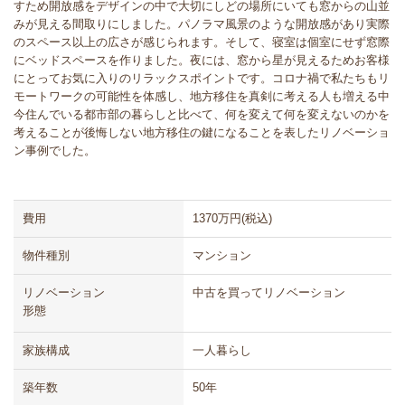
すため開放感をデザインの中で大切にしどの場所にいても窓からの山並
みが見える間取りにしました。パノラマ風景のような開放感があり実際
のスペース以上の広さが感じられます。そして、寝室は個室にせず窓際
にベッドスペースを作りました。夜には、窓から星が見えるためお客様
にとってお気に入りのリラックスポイントです。コロナ禍で私たちもリ
モートワークの可能性を体感し、地方移住を真剣に考える人も増える中
今住んでいる都市部の暮らしと比べて、何を変えて何を変えないのかを
考えることが後悔しない地方移住の鍵になることを表したリノベーショ
ン事例でした。
費用
1370万円(税込)
物件種別
マンション
リノベーション
中古を買ってリノベーション
形態
家族構成
一人暮らし
築年数
50年