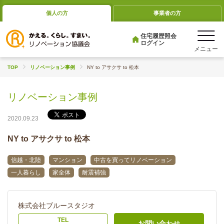
個人の方
事業者の方
住宅履歴照会
ログイン
TOP
リノベーション事例
NY to アサクサ to 松本
リノベーション事例
2020.09.23
NY to アサクサ to 松本
信越・北陸
マンション
中古を買ってリノベーション
一人暮らし
家全体
耐震補強
株式会社ブルースタジオ
TEL
お問い合わせ