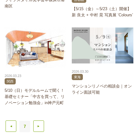
南区
【5/15（金）～5/23（土）開催】
新 良太 + 中村 晃 写真展 ‘Colours’
2026.03.30
2026.03.23
東海
関西
マンションリノベの相談会｜オン
5/10（日）モデルルームで聞く！
ライン面談可能
基礎セミナー「中古を買って、リ
ノベーション勉強会」in神戸元町
7
▲
▲