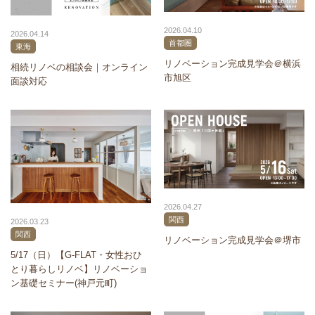
2026.04.10
2026.04.14
首都圏
東海
リノベーション完成見学会＠横浜
相続リノベの相談会｜オンライン
市旭区
面談対応
2026.04.27
関西
2026.03.23
関西
リノベーション完成見学会＠堺市
5/17（日）【G-FLAT・女性おひ
とり暮らしリノベ】リノベーショ
ン基礎セミナー(神戸元町)