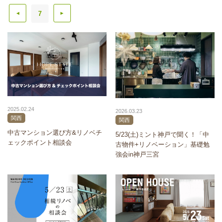
7
▲
▲
2025.02.24
2026.03.23
関西
関西
中古マンション選び方&リノベチ
5/23(土)ミント神戸で聞く！「中
ェックポイント相談会
古物件+リノベーション」基礎勉
強会in神戸三宮