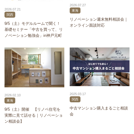
2026.07.27
2026.07.21
東海
関西
リノベーション週末無料相談会｜
9/5（土）モデルルームで聞く！
オンライン面談対応
基礎セミナー「中古を買って、リ
ノベーション勉強会」in神戸元町
2025.03.17
2026.02.10
関西
東海
中古マンション購入まるごと相談
9/5（土）開催 【リノベ住宅を
会
実際に見て話せる｜リノベーショ
ン相談会】