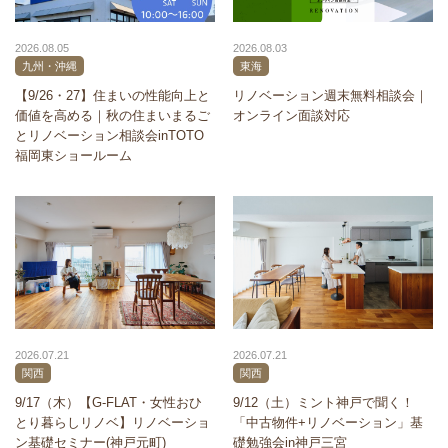
2026.08.05
2026.08.03
九州・沖縄
東海
【9/26・27】住まいの性能向上と
リノベーション週末無料相談会｜
価値を高める｜秋の住まいまるご
オンライン面談対応
とリノベーション相談会inTOTO
福岡東ショールーム
2026.07.21
2026.07.21
関西
関西
9/17（木）【G-FLAT・女性おひ
9/12（土）ミント神戸で聞く！
とり暮らしリノベ】リノベーショ
「中古物件+リノベーション」基
ン基礎セミナー(神戸元町)
礎勉強会in神戸三宮