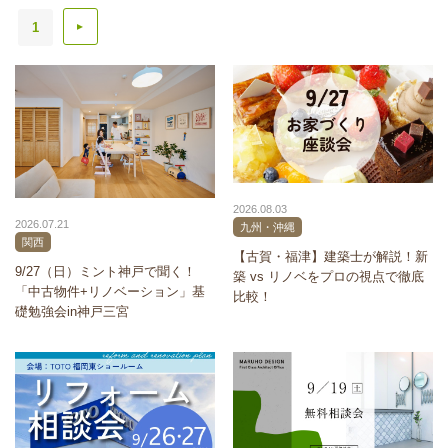
1
▲
2026.08.03
2026.07.21
九州・沖縄
関西
【古賀・福津】建築士が解説！新
9/27（日）ミント神戸で聞く！
築 vs リノベをプロの視点で徹底
「中古物件+リノベーション」基
比較！
礎勉強会in神戸三宮