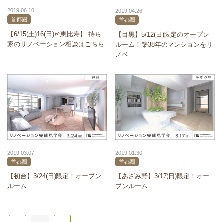
2019.06.10
2019.04.26
首都圏
首都圏
【6/15(土)16(日)＠恵比寿】 持ち
【目黒】5/12(日)限定のオープン
家のリノベーション相談はこちら
ルーム！築38年のマンションをリ
ノベ
2019.03.07
2019.01.30
首都圏
首都圏
【初台】3/24(日)限定！オープン
【あざみ野】3/17(日)限定！オー
ルーム
プンルーム