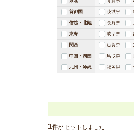
東北
青森県
首都圏
茨城県
信越・北陸
長野県
東海
岐阜県
関西
滋賀県
中国・四国
鳥取県
九州・沖縄
福岡県
1
件
が
ヒットしました