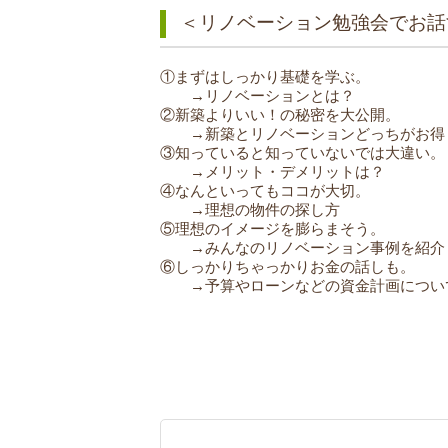
＜リノベーション勉強会でお話
①まずはしっかり基礎を学ぶ。
→リノベーションとは？
②新築よりいい！の秘密を大公開。
→新築とリノベーションどっちがお得
③知っていると知っていないでは大違い。
→メリット・デメリットは？
④なんといってもココが大切。
→理想の物件の探し方
⑤理想のイメージを膨らまそう。
→みんなのリノベーション事例を紹介
⑥しっかりちゃっかりお金の話しも。
→予算やローンなどの資金計画につい