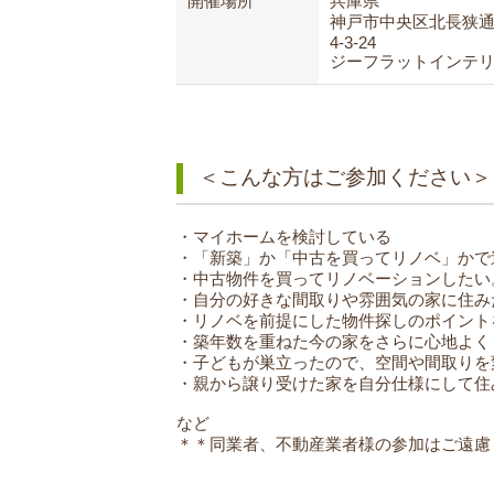
開催場所
兵庫県
神戸市中央区北長狭
4-3-24
ジーフラットインテ
＜こんな方はご参加ください＞
・マイホームを検討している
・「新築」か「中古を買ってリノベ」かで
・中古物件を買ってリノベーションしたい
・自分の好きな間取りや雰囲気の家に住み
・リノベを前提にした物件探しのポイント
・築年数を重ねた今の家をさらに心地よく
・子どもが巣立ったので、空間や間取りを
・親から譲り受けた家を自分仕様にして住
など
＊＊同業者、不動産業者様の参加はご遠慮