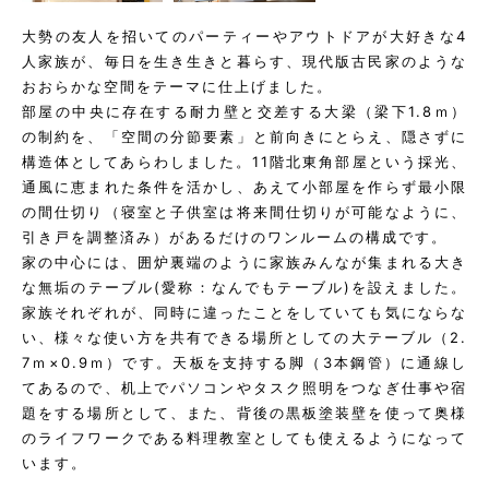
大勢の友人を招いてのパーティーやアウトドアが大好きな4
人家族が、毎日を生き生きと暮らす、現代版古民家のような
おおらかな空間をテーマに仕上げました。
部屋の中央に存在する耐力壁と交差する大梁（梁下1.8ｍ）
の制約を、「空間の分節要素」と前向きにとらえ、隠さずに
構造体としてあらわしました。11階北東角部屋という採光、
通風に恵まれた条件を活かし、あえて小部屋を作らず最小限
の間仕切り（寝室と子供室は将来間仕切りが可能なように、
引き戸を調整済み）があるだけのワンルームの構成です。
家の中心には、囲炉裏端のように家族みんなが集まれる大き
な無垢のテーブル(愛称：なんでもテーブル)を設えました。
家族それぞれが、同時に違ったことをしていても気にならな
い、様々な使い方を共有できる場所としての大テーブル（2.
7ｍ×0.9ｍ）です。天板を支持する脚（3本鋼管）に通線し
てあるので、机上でパソコンやタスク照明をつなぎ仕事や宿
題をする場所として、また、背後の黒板塗装壁を使って奥様
のライフワークである料理教室としても使えるようになって
います。