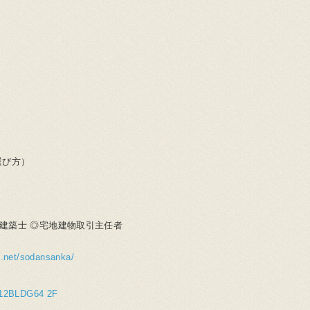
選び方）
級建築士 ◎宅地建物取引主任者
e.net/sodansanka/
BLDG64 2F