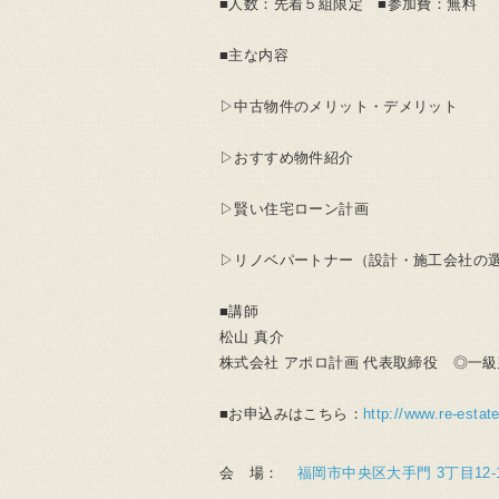
■人数：先着５組限定 ■参加費：無料
■主な内容
▷中古物件のメリット・デメリット
▷おすすめ物件紹介
▷賢い住宅ローン計画
▷リノベパートナー（設計・施工会社の
■講師
松山 真介
株式会社 アポロ計画 代表取締役 ◎一
■お申込みはこちら：
http://www.re-estat
会 場：
福岡市中央区大手門 3丁目12-12