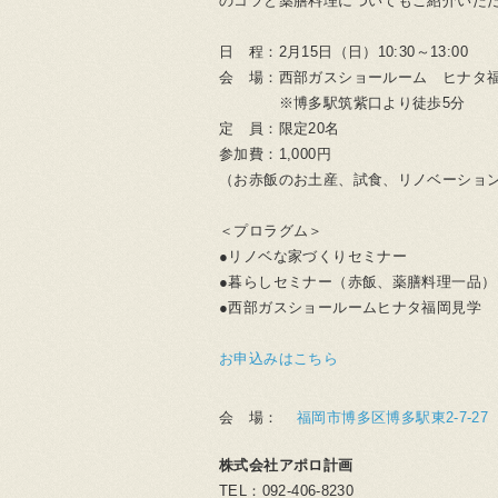
のコツと薬膳料理についてもご紹介いた
日 程：2月15日（日）10:30～13:00
会 場：西部ガスショールーム ヒナタ
※博多駅筑紫口より徒歩5分
定 員：限定20名
参加費：1,000円
（お赤飯のお土産、試食、リノベーショ
＜プロラグム＞
●リノベな家づくりセミナー
●暮らしセミナー（赤飯、薬膳料理一品）
●西部ガスショールームヒナタ福岡見学
お申込みはこちら
会 場：
福岡市博多区博多駅東2-7-27 TE
株式会社アポロ計画
TEL：092-406-8230