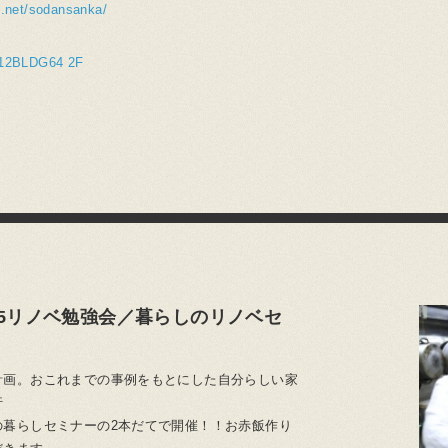
e.net/sodansanka/
BLDG64 2F
15リノベ勉強会／暮らしのリノベセ
計画。おこれまでの事例をもとにした自分らしい家
行
の暮らしセミナーの2本だてで開催！！お赤飯作り