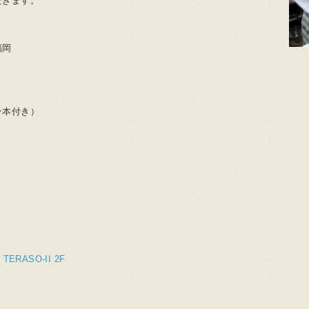
だきます。
福岡
ン本付き）
RASO-II 2F