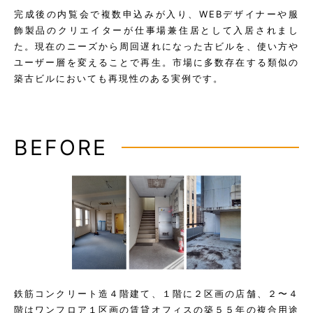
完成後の内覧会で複数申込みが入り、WEBデザイナーや服
飾製品のクリエイターが仕事場兼住居として入居されまし
た。現在のニーズから周回遅れになった古ビルを、使い方や
ユーザー層を変えることで再生。市場に多数存在する類似の
築古ビルにおいても再現性のある実例です。
BEFORE
鉄筋コンクリート造４階建て、１階に２区画の店舗、２〜４
階はワンフロア１区画の賃貸オフィスの築５５年の複合用途