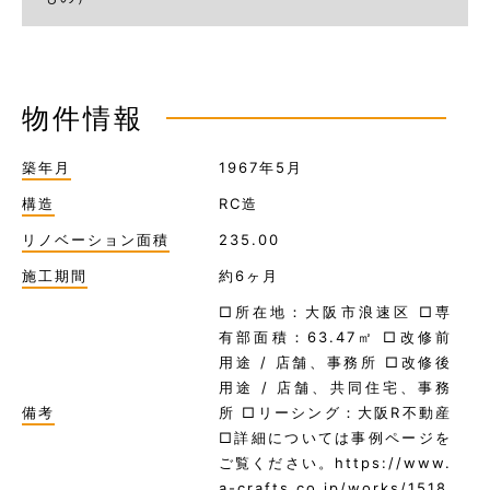
物件情報
築年月
1967年5月
構造
RC造
リノベーション面積
235.00
施工期間
約6ヶ月
□所在地：大阪市浪速区 □専
有部面積：63.47㎡ □改修前
用途 / 店舗、事務所 □改修後
用途 / 店舗、共同住宅、事務
備考
所 □リーシング：大阪R不動産
□詳細については事例ページを
ご覧ください。https://www.
a-crafts.co.jp/works/1518