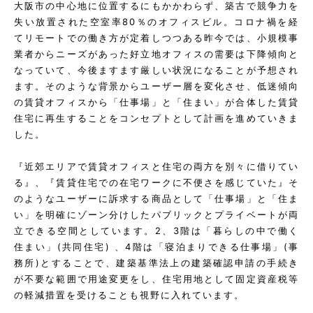
大阪市の中心地に位置するにもかかわらず、築古で競争力を
失い放置された空室率80％のオフィスビル。コロナ禍を経
てリモートでの働き方が定着しつつある昨今では、小規模事
業者からニーズがあった好立地オフィスの需要は下降傾向と
なっていて、今後ますます厳しい状況になることが予想され
ます。そのような背景からユーザー層を変化させ、低迷傾向
の賃貸オフィスから「仕事場」と「住まい」が合体した賃貸
住宅に再生することをコンセプトとして計画を進めていきま
した。
『近郊エリアで賃貸オフィスと住宅の両方を別々に借りてい
る』、『賃貸住宅での在宅ワークに不便さを感じていた』そ
のようなユーザーに訴求する商品として「仕事場」と「住ま
い」を明確にゾーン分けしたパブリックとプライベートが両
立できる空間としています。2、3階は「暮らしの中で働く
住まい」(共同住宅) 、4階は「寝泊まりできる仕事場」(事
務所)とすることで、建築基準法上の建築確認申請の手続き
が不要な範囲で用途変更をし、住宅用地として固定資産税等
の軽減措置を受けることも視野に入れています。