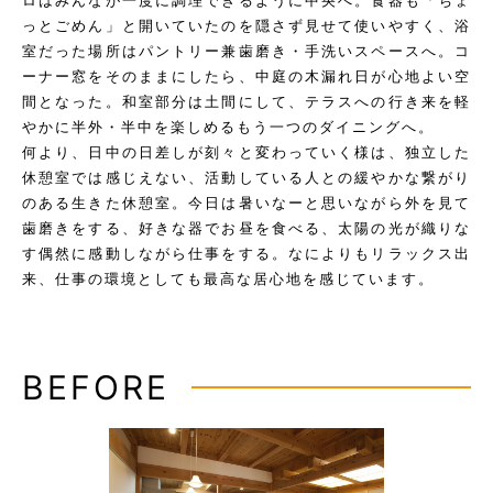
ロはみんなが一度に調理できるように中央へ。食器も「ちょ
っとごめん」と開いていたのを隠さず見せて使いやすく、浴
室だった場所はパントリー兼歯磨き・手洗いスペースへ。コ
ーナー窓をそのままにしたら、中庭の木漏れ日が心地よい空
間となった。和室部分は土間にして、テラスへの行き来を軽
やかに半外・半中を楽しめるもう一つのダイニングへ。
何より、日中の日差しが刻々と変わっていく様は、独立した
休憩室では感じえない、活動している人との緩やかな繋がり
のある生きた休憩室。今日は暑いなーと思いながら外を見て
歯磨きをする、好きな器でお昼を食べる、太陽の光が織りな
す偶然に感動しながら仕事をする。なによりもリラックス出
来、仕事の環境としても最高な居心地を感じています。
BEFORE