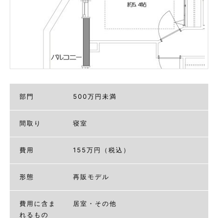
部門
500万円未満
間取り
寝室
費用
155万円（税込）
形態
再販モデル
費用に含ま
居室・その他
れるもの