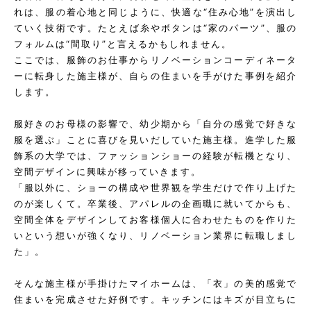
れは、服の着心地と同じように、快適な“住み心地”を演出し
ていく技術です。たとえば糸やボタンは“家のパーツ”、服の
フォルムは“間取り”と言えるかもしれません。
ここでは、服飾のお仕事からリノベーションコーディネータ
ーに転身した施主様が、自らの住まいを手がけた事例を紹介
します。
服好きのお母様の影響で、幼少期から「自分の感覚で好きな
服を選ぶ」ことに喜びを見いだしていた施主様。進学した服
飾系の大学では、ファッションショーの経験が転機となり、
空間デザインに興味が移っていきます。
「服以外に、ショーの構成や世界観を学生だけで作り上げた
のが楽しくて。卒業後、アパレルの企画職に就いてからも、
空間全体をデザインしてお客様個人に合わせたものを作りた
いという想いが強くなり、リノベーション業界に転職しまし
た」。
そんな施主様が手掛けたマイホームは、「衣」の美的感覚で
住まいを完成させた好例です。キッチンにはキズが目立ちに