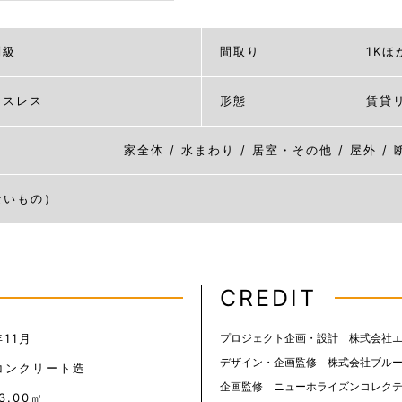
別級
間取り
1Kほ
イスレス
形態
賃貸
家全体 / 水まわり / 居室・その他 / 屋外 /
ないもの）
CREDIT
年11月
プロジェクト企画・設計 株式会社
デザイン・企画監修 株式会社ブル
コンクリート造
企画監修 ニューホライズンコレク
53.00㎡