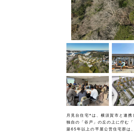
月見台住宅*は、横須賀市と連携
独自の「谷戸」の丘の上に佇む「
築65年以上の平屋公営住宅群は