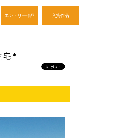
エントリー作品
入賞作品
宅*