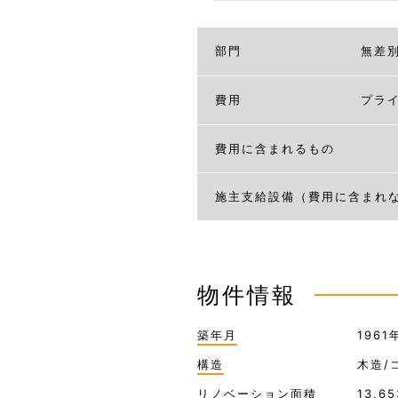
部門
無差
費用
プラ
費用に含まれるもの
施主支給設備（費用に含まれ
物件情報
築年月
1961
構造
木造/
リノベーション面積
13,6