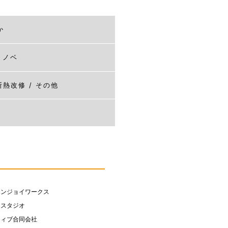
か
リノベ
 断熱改修 / その他
エンジョイワークス
ースタジオ
ティブ合同会社