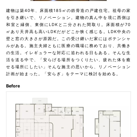
建物は築40年、床面積185㎡の鉄骨造の戸建住宅。祖母の家
を引き継いで、リノベーション。建物の真ん中を境に西側は
和室と縁側、東側にLDKと二分された間取り。床面積が70
㎡あり天井高も高いLDKだがどこか狭く感じる。LDK中央の
壁と窓の大きさが原因だ。この受け継いだ家にはポテンシャ
ルがある。施主夫婦ともに医療の職場に務めており、共働き
の生活。イレギュラーな対応に追われる日もある。そんな生
活を送る中で、「安らげる場所をつくりたい、疲れた体を癒
せる場所にしたい」そんな施主の思いから、リノベーション
計画が始まった。「安らぎ」をテーマに検討を始める。
Before