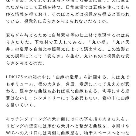
味・音楽、人ぞれぞれ安らぎを感じる要因は違う。人は生ま
れながらにして五感を持つ。日常生活では五感を使ってあら
ゆる情報を得ており、そのほとんどは視覚から得ると言われ
ている。視覚的に安らぎを与えられないだろうか。
安らぎを与えるために自然素材等の仕上材で表現するのはあ
りきたりだ。下地材で工夫してみる。「丸い壁」「丸い天
井」の造形を自然光や照明光によって演出する。この造形と
光の調和によって「安らぎ」を生む。丸いものは視覚的な安
らぎを与えるのだ。
LDK175㎥の箱の中に「曲線の造形」を計画する。丸は丸で
もボリューム、径の大きさ、角度、場所によって見え方が変
わる。緩やかな曲線もあれば急な曲線もある。均等にする必
要はないし、シンメトリーにする必要もない。箱の中に曲線
を描いていく。
キッチンダイニングの天井面にはロの字を描く大きな丸を、
リビングの壁面には床から天井へと繋がる曲線を、水回りや
WICへの入り口には両側に曲線壁を、物干スペースへとつな