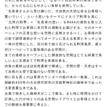
入れた食材を中心として、なるべく自然本来の環境で育っ
た、からだも心にもやさしい食材を使用している。
「生産者さんから受け継いだ、大自然の大切な命をお客様へ
繋いでいく」という想いをテーマにイタリア料理を基に、
「九州の四季」×「生産者の想い」をBekkの感性を取り入
れた料理でお客様に非日常の感動をお届けする。そのオーナ
ーシェフの正直な想いを空間に反映させるべく、お客様の目
の前で調理過程がすべてオープンに見える客席とキッチンを
一体の空間にした。目の前で繰り広げられる料理風景、盛り
付け一つとっても緊張感のある空間だ。
全ての過程をオープンにした開放的な空間はとても綺麗で美
しい上に五感全てで料理を体感出来る。
内装の素材はほぼ自然素材で構成し、空間の壁・天井はすべ
て自然の土壁で妥協のない空間である。
特に目を惹くのは客席カウンターの栃の木の一枚板。これは
樹齢約450年の大分県竹田市の宮処野神社の御神木であった
大変貴重な木である。
台風で倒木した御神木がここで蘇る。また特に時間をかけて
計画したのがゆとりのある空間レイアウトとお客様とスタッ
フの動線を最重要に考えた。