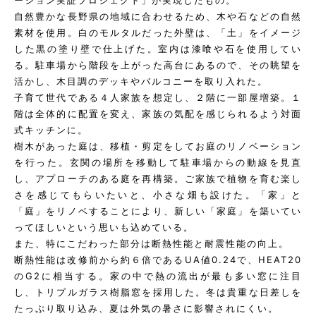
ーション実証プロジェクト」が実現したもの。
自然豊かな長野県の地域に合わせるため、木や石などの自然
素材を使用。白のモルタルだった外壁は、「土」をイメージ
した黒の塗り壁で仕上げた。室内は漆喰や石を使用してい
る。駐車場から階段を上がった高台にあるので、その眺望を
活かし、木目調のデッキやバルコニーを取り入れた。
子育て世代である４人家族を想定し、２階に一部屋増築。１
階は全体的に配置を変え、家族の気配を感じられるよう対面
式キッチンに。
樹木があった庭は、移植・剪定をしてお庭のリノベーション
を行った。玄関の場所を移動して駐車場からの動線を見直
し、アプローチのある庭を再構築。ご家族で植物を育む楽し
さを感じてもらいたいと、小さな畑も設けた。「家」と
「庭」をリノベすることにより、新しい「家庭」を築いてい
ってほしいという思いも込めている。
また、特にこだわった部分は断熱性能と耐震性能の向上。
断熱性能は改修前から約６倍であるUA値0.24で、HEAT20
のG2に相当する。家の中で熱の流出が最も多い窓に注目
し、トリプルガラス樹脂窓を採用した。冬は貴重な日差しを
たっぷり取り込み、夏は外気の暑さに影響されにくい。