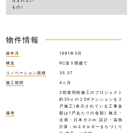
含まれない
もの）
物件情報
築年月
1981年3月
構造
RC造５階建て
リノベーション面積
35.37
施工期間
4ヶ月
2部屋同時施工のプロジェクト
約35㎡の２DKマンションを２
戸施工(表示されている工事金
備考
額は1戸あたりの金額) 施主・
企画：日本ガス㈱ 設計・温熱
計算：㈱エネルギーまちづくり