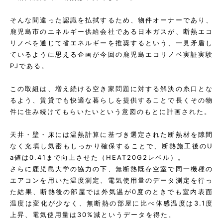
そんな間違った認識を払拭するため、物件オーナーであり、
鹿児島市のエネルギー供給会社である日本ガスが、断熱エコ
リノベを通じて省エネルギーを推奨するという、一見矛盾し
ているように思える企画が今回の鹿児島エコリノベ実証実験
PJである。
この取組は、増え続ける空き家問題に対する解決の糸口とな
るよう、賃貸でも快適な暮らしを提供することで長くその物
件に住み続けてもらいたいという意図のもとに計画された。
天井・壁・床には温熱計算に基づき選定された断熱材を隙間
なく充填し気密もしっかり確保することで、断熱施工後のU
a値は0.41まで向上させた（HEAT20G2レベル）。
さらに鹿児島大学の協力の下、無断熱既存空室で同一機種の
エアコンを用いた温度測定、電気使用量のデータ測定を行っ
た結果、断熱後の部屋では外気温が0度のときでも室内表面
温度は変化が少なく、無断熱の部屋に比べ体感温度は3.1度
上昇、電気使用量は30%減というデータを得た。